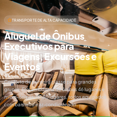
TRANSPORTE DE ALTA CAPACIDADE
Aluguel de Ônibus
Executivos para
Viagens, Excursões e
Eventos
Conforto de primeira classe para grandes
grupos. Frota moderna de ônibus 46 lugares e
micro-ônibus 26-30 lugares, todos equipados
com banheiro e ar-condicionado.