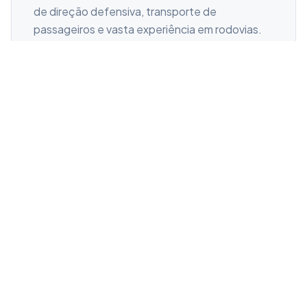
de direção defensiva, transporte de
passageiros e vasta experiência em rodovias.
Conforto Premium
Frota nova e higienizada, equipada com
poltronas soft, climatização perfeita e toaletes
a bordo para o máximo bem-estar.