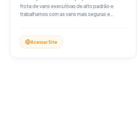
frota de vans executivas de alto padrão e
trabalhamos com as vans mais seguras e
modernas do mundo: Mercedes Benz Sprinter
e Renault Master.
Acessar Site