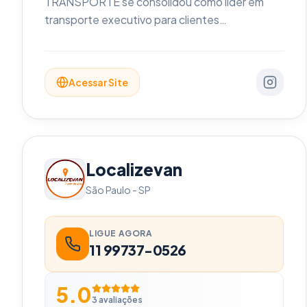
TRANSPORTE se consolidou como líder em
transporte executivo para clientes
corporativos e artísticos. Com uma frota
moderna e uma equipe altamente capacitada,
garantimos conforto, segurança e
Acessar Site
pontualidade em cada serviço prestado.
Localizevan
São Paulo
-
SP
LIGUE AGORA
11 99737-0526
5.0
3
avaliações