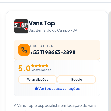
Vans Top
São Bernardo do Campo
-
SP
LIGUE AGORA
+55 11 98663-2898
5.0
32
avaliações
Ver avaliações
Google
Ver todas as avaliações
A Vans Top é especialista em locação de vans