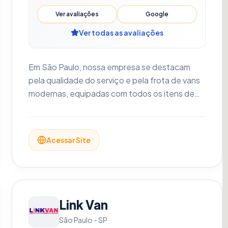
Ver avaliações
Google
Ver todas as avaliações
Em São Paulo, nossa empresa se destacam
pela qualidade do serviço e pela frota de vans
modernas, equipadas com todos os itens de
conforto. Regiões como a Zona Sul e áreas
próximas aos principais aeroportos, como
Guarulhos e Congonhas, contam com uma
Acessar Site
equipe de atendimento que facilita o processo
de reserva, por meio de plataforma online ou
atendimento telefônico.
Link Van
São Paulo
-
SP