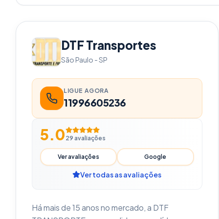
DTF Transportes
São Paulo
-
SP
LIGUE AGORA
11996605236
5.0
29
avaliações
Ver avaliações
Google
Ver todas as avaliações
Há mais de 15 anos no mercado, a DTF