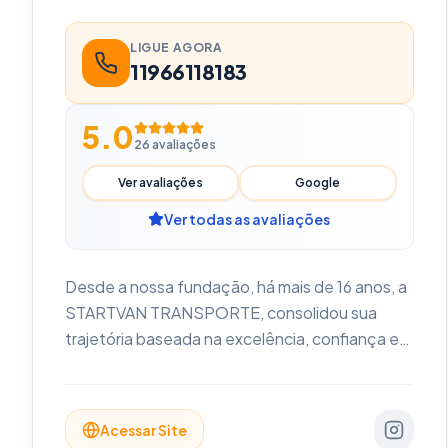
LIGUE AGORA
11966118183
5.0
26
avaliações
Ver avaliações
Google
Ver todas as avaliações
Desde a nossa fundação, há mais de 16 anos, a
STARTVAN TRANSPORTE, consolidou sua
trajetória baseada na excelência, confiança e
inovação contínua. Mais do que tempo de
mercado, acumulamos conhecimento
profundo sobre o setor de TRANSPORTE
Acessar Site
EXECUTIVO DE PASSAGEIROS, o que nos