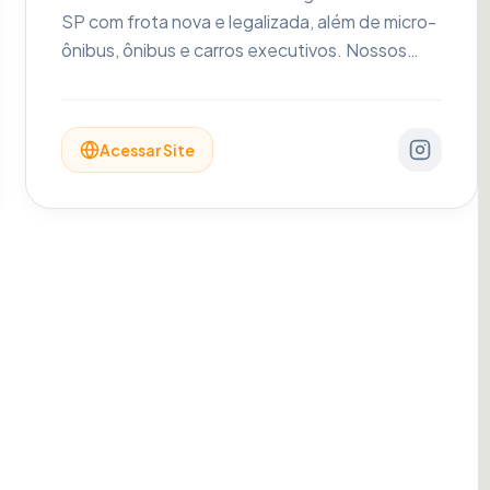
SP com frota nova e legalizada, além de micro-
ônibus, ônibus e carros executivos. Nossos
veículos contam com ar-condicionado
individual, bancos reclináveis, Wi-Fi e seguro
APP. Atendimento via WhatsApp oferecendo
Acessar Site
agilidade, conforto, pontualidade e segurança.
Aluguel de vans de luxo alto padrão em São
Paulo. Rua Cardeal Arcoverde, 1311 - Pinheiros
São Paulo - SP | CEP: 05407-001