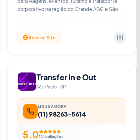
para viagens, eventos, turismo e transporte
corporativo na região do Grande ABC e São
Paulo. Nossa frota moderna conta com
veículos equipados com ar-condicionado,
bancos reclináveis, Wi-Fi e TV, garantindo o
Acessar Site
máximo conforto e segurança aos
passageiros. Atendemos com motoristas
profissionais qualificados e pontuais,
oferecendo soluções sob medida para o seu
grupo. Viaje com tranquilidade, economia e a
Transfer In e Out
excelência que você merece.
São Paulo
-
SP
LIGUE AGORA
(11) 98263-5614
5.0
12
avaliações