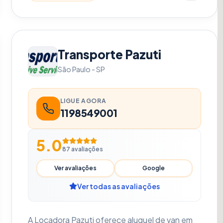
equipados, motoristas profissionais treinados e
atendimento personalizado. Garantimos uma
experiência de viagem ágil e sem estresse para
você, sua equipe ou sua família. Conecte-se
Transporte Pazuti
ao seu destino com quem é especialista na
São Paulo
-
SP
região.
LIGUE AGORA
1198549001
5.0
87
avaliações
Ver avaliações
Google
Ver todas as avaliações
A Locadora Pazuti oferece aluguel de van em