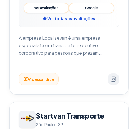
Ver avaliações
Google
Ver todas as avaliações
A empresa Localizevan é uma empresa
especialista em transporte executivo
corporativo para pessoas que prezam
pontualidade, segurança, conforto e agilidade.
Especialista no transporte corporativo em São
Paulo. Atua na área de transporte para
Acessar Site
empresas principalmente em São paulo e
região e estalocalizado na região nobre da Ab
Brigadeiro Faria Lima
Startvan Transporte
São Paulo
-
SP