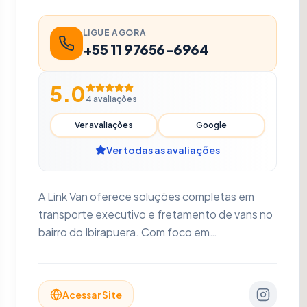
LIGUE AGORA
+55 11 97656-6964
5.0
4
avaliações
Ver avaliações
Google
Ver todas as avaliações
A Link Van oferece soluções completas em
transporte executivo e fretamento de vans no
bairro do Ibirapuera. Com foco em
pontualidade, segurança e máximo conforto,
atendemos transfers para aeroportos, viagens,
eventos corporativos e turismo receptivo.
Acessar Site
Nossa frota moderna conta com veículos