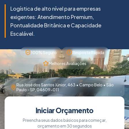
Logística de alto nível para empresas
exigentes: Atendimento Premium,
Pontualidade Britânica e Capacidade
Escalável.
100% Seguro
Resposta Rápida
Melhores Avaliações
Rua José dos Santos Júnior, 463 • Campo Belo • São
Paulo - SP, 04609-011
Iniciar Orçamento
Preencha seus dados básicos para começar,
orçamento em 30 segundos