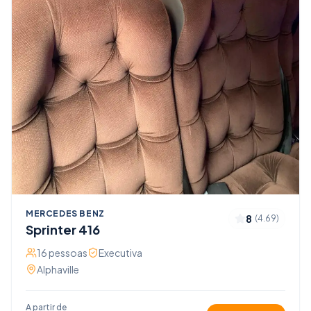
MERCEDES BENZ
8
(
4.69
)
Sprinter 416
16
pessoas
Executiva
Alphaville
A partir de